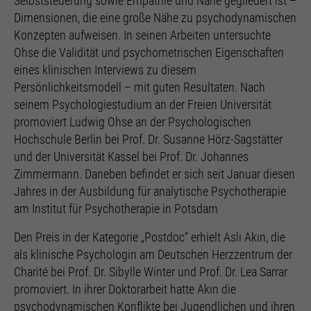
Selbststeuerung sowie Empathie und Nähe gegliedert ist –
Einstellungen, falls der Webseiten-Betreiber dies
Dimensionen, die eine große Nähe zu psychodynamischen
eingestellt hat.
Konzepten aufweisen. In seinen Arbeiten untersuchte
Ohse die Validität und psychometrischen Eigenschaften
eines klinischen Interviews zu diesem
Persönlichkeitsmodell – mit guten Resultaten. Nach
seinem Psychologiestudium an der Freien Universität
promoviert Ludwig Ohse an der Psychologischen
Hochschule Berlin bei Prof. Dr. Susanne Hörz-Sagstätter
und der Universität Kassel bei Prof. Dr. Johannes
Zimmermann. Daneben befindet er sich seit Januar diesen
Jahres in der Ausbildung für analytische Psychotherapie
am Institut für Psychotherapie in Potsdam
Den Preis in der Kategorie „Postdoc“ erhielt Aslı Akın, die
als klinische Psychologin am Deutschen Herzzentrum der
Charité bei Prof. Dr. Sibylle Winter und Prof. Dr. Lea Sarrar
promoviert. In ihrer Doktorarbeit hatte Akın die
psychodynamischen Konflikte bei Jugendlichen und ihren